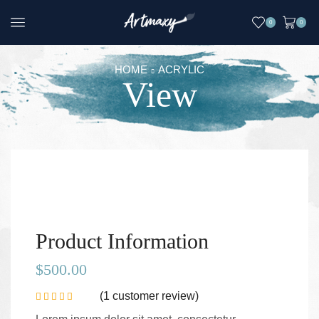
0
0
HOME
ACRYLIC
View
Product Information
$
500.00
(
1
customer review)