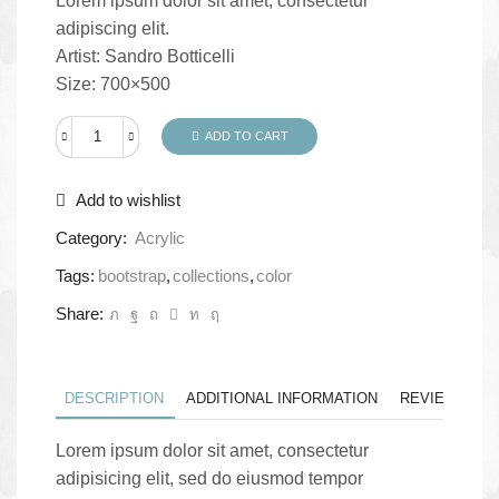
Lorem ipsum dolor sit amet, consectetur
adipiscing elit.
Artist: Sandro Botticelli
Size: 700×500
ADD TO CART
View
quantity
Add to wishlist
Category:
Acrylic
Tags:
bootstrap
,
collections
,
color
Share:
DESCRIPTION
ADDITIONAL INFORMATION
REVIEWS (1)
Lorem ipsum dolor sit amet, consectetur
adipisicing elit, sed do eiusmod tempor